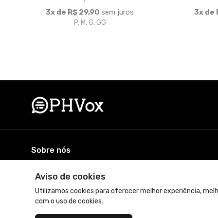
3x de R$ 29,90
sem juros
3x de 
P, M, G, GG
Sobre nós
A loja oficial do PHVox. Vista-se com estilo e personalidad
Aviso de cookies
© Dados do vendedor: CNPJ 39.582.132/0001-04
Utilizamos cookies para oferecer melhor experiência, melh
com o uso de cookies.