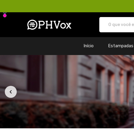
Loja PHVox | Vista os seus valo
Início
Estampadas