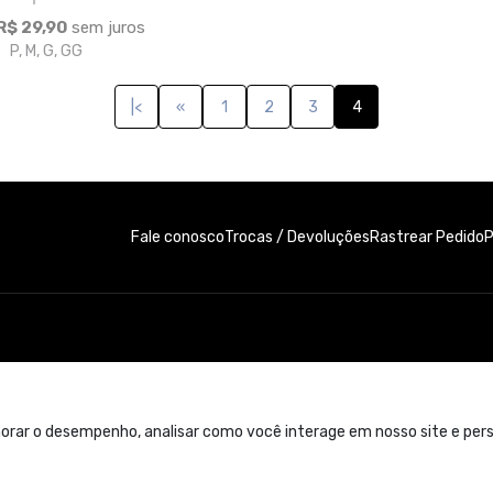
R$ 29,90
sem juros
P, M, G, GG
|<
«
1
2
3
4
Fale conosco
Trocas / Devoluções
P
Rastrear Pedido
e. Contato: 11 99300-4822
orar o desempenho, analisar como você interage em nosso site e perso