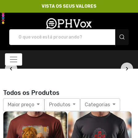
VISTA OS SEUS VALORES
Loja PHVox | Vista os 