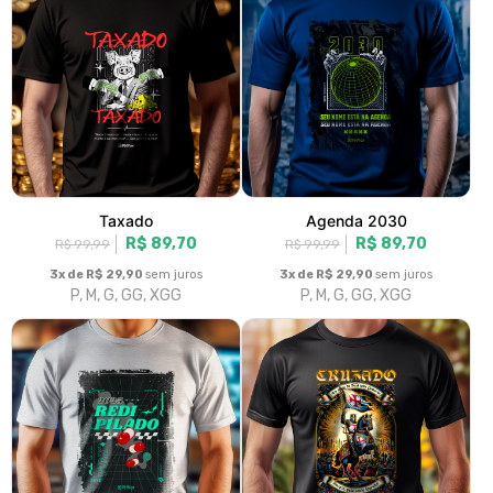
- Estado + Liberdade
Use a criatividade
R$ 89,70
R$ 89,70
R$ 99,99
R$ 99,99
3x de R$ 29,90
sem juros
3x de R$ 29,90
sem juros
P, M, G, GG, XGG
P, M, G, GG, XGG
O carbono é você
Queremos picanha
R$ 89,70
R$ 89,70
R$ 99,99
R$ 99,99
3x de R$ 29,90
sem juros
3x de R$ 29,90
sem juros
P, M, G, GG, XGG
P, M, G, GG, XGG