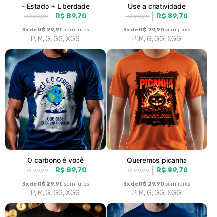
Papa Leão XIV
Identidade cristã
R$ 89,70
R$ 89,70
R$ 99,99
R$ 99,99
3x de R$ 29,90
sem juros
3x de R$ 29,90
sem juros
P, M, G, GG, XGG
P, M, G, GG, XGG