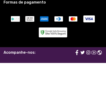
P, M, G, GG, XGG
P, M, G, GG, XGG
1
2
3
4
»
>|
Fale conosco
Trocas / Devoluções
Rastrear Pedido
Política de Troca e Devolução
Denuncie o Uso Ilegal de Marcas
Sobre nós
A loja oficial do PHVox. Vista-se com estilo e personalidade.
Contato: 11 99300-4822
© Dados do vendedor: CNPJ 39.582.132/0001-04