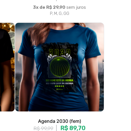
Agenda 2030 (fem)
R$ 89,70
R$ 99,99
3x de R$ 29,90
sem juros
P, M, G, GG