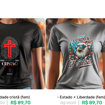
idade cristã (fem)
- Estado + Liberdade (fem
R$ 89,70
R$ 89,70
,99
R$ 99,99
R$ 29,90
sem juros
3x de R$ 29,90
sem juros
P, M, G, GG
P, M, G, GG