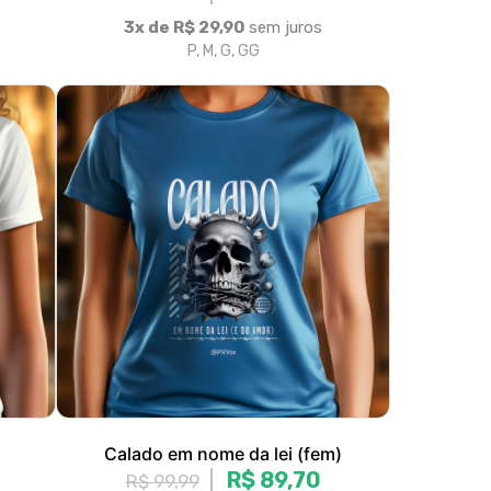
Calado em nome da lei (fem)
R$ 89,70
R$ 99,99
3x de R$ 29,90
sem juros
P, M, G, GG
olítica de Troca e Devolução
Denuncie o Uso Ilegal de Marcas