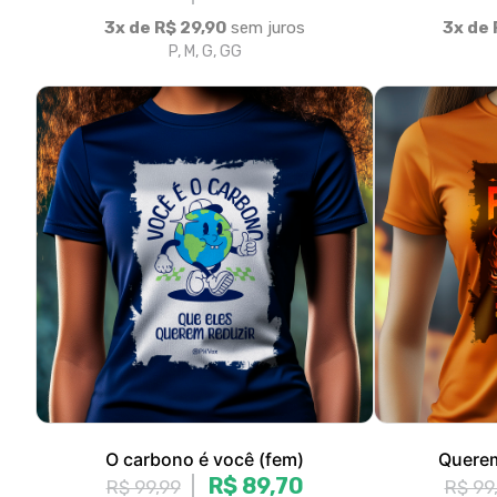
O carbono é você (fem)
Querem
R$ 89,70
R$ 99,99
R$ 99
3x de R$ 29,90
sem juros
3x de 
P, M, G, GG