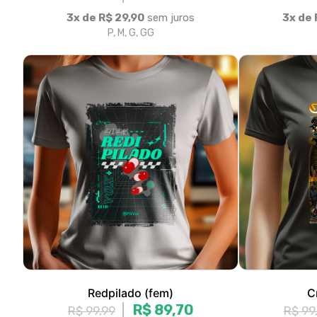
Redpilado (fem)
C
R$ 89,70
R$ 99,99
R$ 99
3x de R$ 29,90
sem juros
3x de 
P, M, G, GG