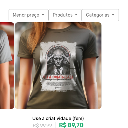
)
Use a criatividade (fem)
R$ 89,70
R$ 99,99
3x de R$ 29,90
sem juros
P, M, G, GG