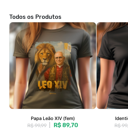
Papa Leão XIV (fem)
Ident
R$ 89,70
R$ 99,99
R$ 99
3x de R$ 29,90
sem juros
3x de 
P, M, G, GG