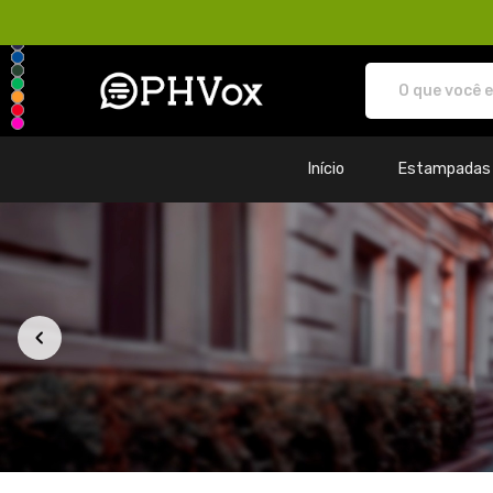
Loja PHVox | Vista os seus valo
Início
Estampadas
Todos os Produtos