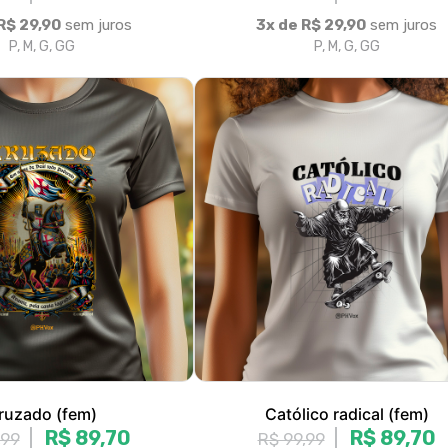
ruzado (fem)
Católico radical (fem)
R$ 89,70
R$ 89,70
,99
R$ 99,99
R$ 29,90
sem juros
3x de R$ 29,90
sem juros
P, M, G, GG
P, M, G, GG
1
2
3
4
»
>|
Fale conosco
Trocas / Devoluções
P
Rastrear Pedido