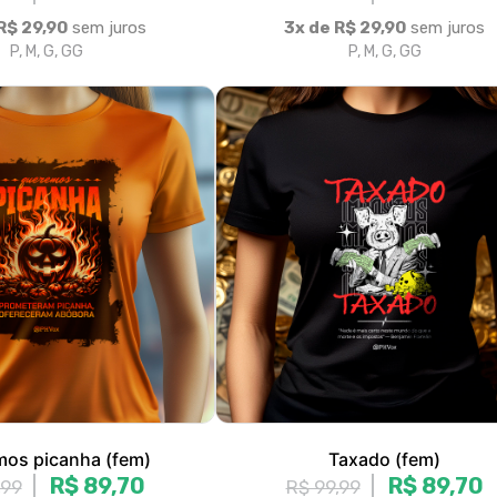
os picanha (fem)
Taxado (fem)
R$ 89,70
R$ 89,70
,99
R$ 99,99
R$ 29,90
sem juros
3x de R$ 29,90
sem juros
P, M, G, GG
P, M, G, GG