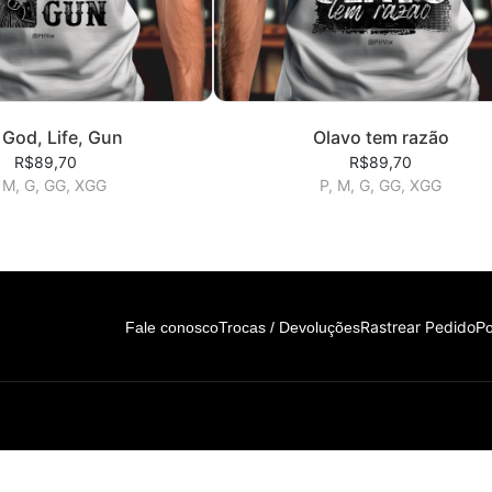
 God, Life, Gun
Olavo tem razão
R$89,70
R$89,70
 M, G, GG, XGG
P, M, G, GG, XGG
Rastrear Pedido
Fale conosco
Trocas / Devoluções
Po
de. Contato: 11 99300-4822