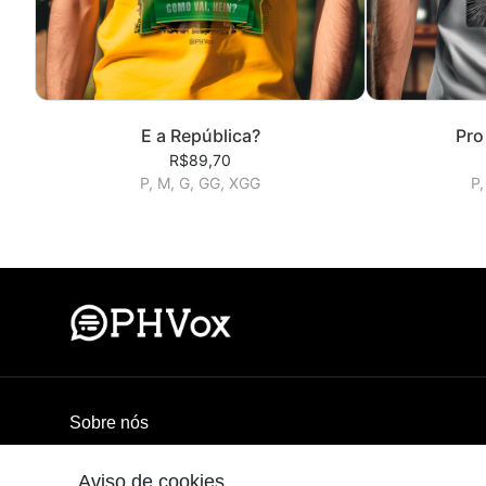
E a República?
Pro
R$89,70
P, M, G, GG, XGG
P,
Sobre nós
A loja oficial do PHVox. Vista-se com estilo e personalida
Aviso de cookies