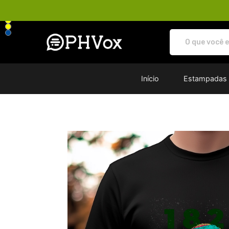
Loja PHVox | Vista os seus valo
Início
Estampadas