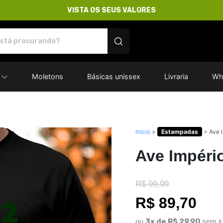
VISTA OS SEUS VALORES
res - Camisetas e produtos personalizados
Moletons
Básicas unissex
Livraria
Wh
Início
>
Estampadas
>
Ave 
Ave Impéri
R$ 99,99
R$ 89,70
ou
3x de R$ 29,90
sem ju