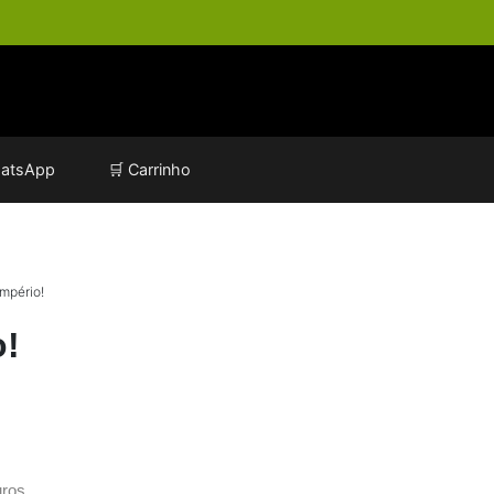
atsApp
🛒 Carrinho
Império!
o!
ros