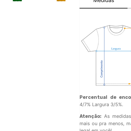
Medidas
Percentual de enco
4/7% Largura 3/5%.
As medidas
Atenção:
mais ou pra menos, ma
legal em você!