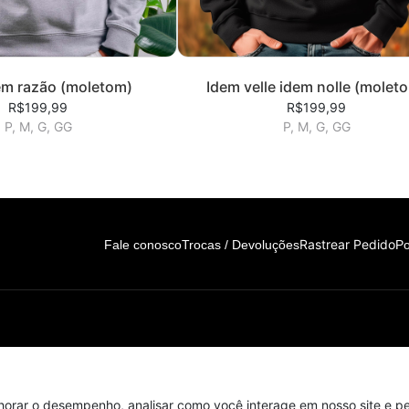
em razão (moletom)
Idem velle idem nolle (molet
R$199,99
R$199,99
P, M, G, GG
P, M, G, GG
Rastrear Pedido
Fale conosco
Trocas / Devoluções
Po
de. Contato: 11 99300-4822
horar o desempenho, analisar como você interage em nosso site e per