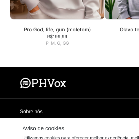
Pro God, life, gun (moletom)
Olavo t
R$199,99
P, M, G, GG
Sobre nós
A loja oficial do PHVox. Vista-se com estilo e personalida
Aviso de cookies
© Dados do vendedor: CNPJ 39.582.132/0001-04
Utilizamos cookies para oferecer melhor experiência, mel