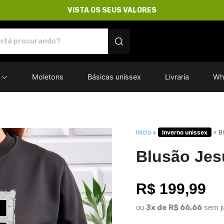
VISTA OS SEUS VALORES
res - Camisetas e produtos personalizados
Moletons
Básicas unissex
Livraria
Wh
Início
>
Inverno unissex
>
B
Blusão Jes
R$ 199,99
ou
3x de R$ 66,66
sem j