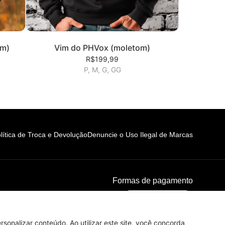
om)
Vim do PHVox (moletom)
R$199,99
P, M, G, GG
lítica de Troca e Devolução
Denuncie o Uso Ilegal de Marcas
Formas de pagamento
sonalizar conteúdo. Ao utilizar este site, você concorda