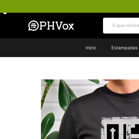
Loja PHVox | Vista os seus valo
Início
Estampadas