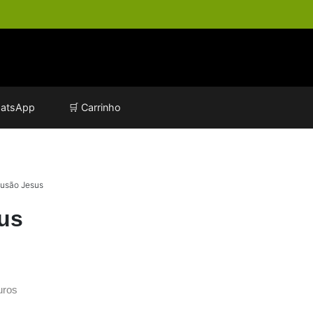
atsApp
🛒 Carrinho
lusão Jesus
us
uros