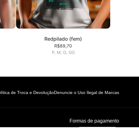
Redpilado (fem)
R$89,70
P, M, G, GG
lítica de Troca e Devolução
Denuncie o Uso Ilegal de Marcas
Formas de pagamento