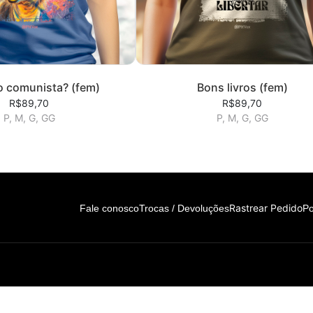
o comunista? (fem)
Bons livros (fem)
R$89,70
R$89,70
P, M, G, GG
P, M, G, GG
Rastrear Pedido
Fale conosco
Trocas / Devoluções
Po
de. Contato: 11 99300-4822