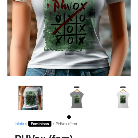
Início
>
Femininas
>
PHVox (fem)