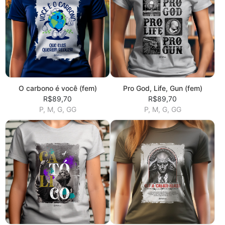
O carbono é você (fem)
Pro God, Life, Gun (fem)
R$89,70
R$89,70
P, M, G, GG
P, M, G, GG