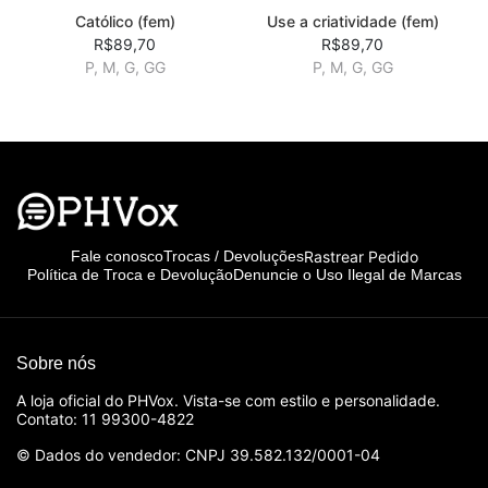
Católico (fem)
Use a criatividade (fem)
R$89,70
R$89,70
P, M, G, GG
P, M, G, GG
Rastrear Pedido
Fale conosco
Trocas / Devoluções
Política de Troca e Devolução
Denuncie o Uso Ilegal de Marcas
Sobre nós
A loja oficial do PHVox. Vista-se com estilo e personalidade.
Contato: 11 99300-4822
© Dados do vendedor: CNPJ 39.582.132/0001-04