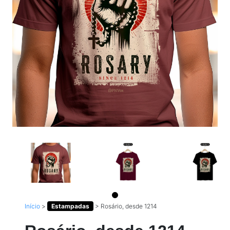
Início
>
Estampadas
>
Rosário, desde 1214