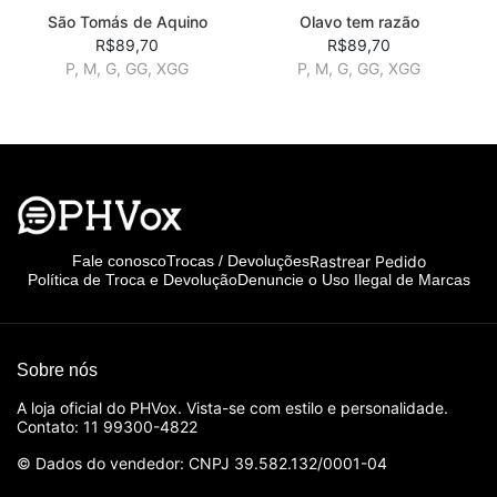
São Tomás de Aquino
Olavo tem razão
R$89,70
R$89,70
P, M, G, GG, XGG
P, M, G, GG, XGG
Rastrear Pedido
Fale conosco
Trocas / Devoluções
Política de Troca e Devolução
Denuncie o Uso Ilegal de Marcas
Sobre nós
A loja oficial do PHVox. Vista-se com estilo e personalidade.
Contato: 11 99300-4822
© Dados do vendedor: CNPJ 39.582.132/0001-04