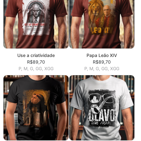
Use a criatividade
Papa Leão XIV
R$89,70
R$89,70
P, M, G, GG, XGG
P, M, G, GG, XGG