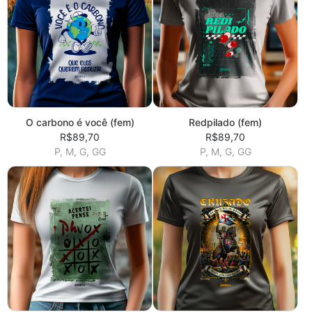
O carbono é você (fem)
Redpilado (fem)
R$89,70
R$89,70
P, M, G, GG
P, M, G, GG