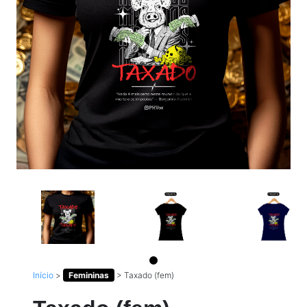
Início
>
Femininas
>
Taxado (fem)