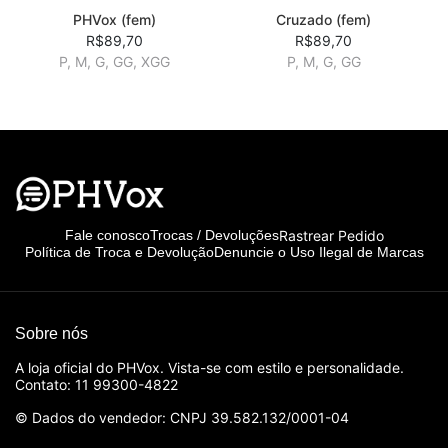
PHVox (fem)
Cruzado (fem)
R$89,70
R$89,70
P, M, G, GG, XGG
P, M, G, GG
Rastrear Pedido
Fale conosco
Trocas / Devoluções
Política de Troca e Devolução
Denuncie o Uso Ilegal de Marcas
Sobre nós
A loja oficial do PHVox. Vista-se com estilo e personalidade.
Contato: 11 99300-4822
© Dados do vendedor: CNPJ 39.582.132/0001-04