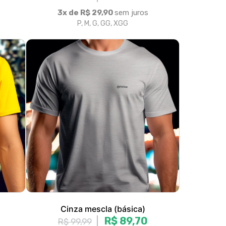
Cinza mescla (básica)
R$ 89,70
R$ 99,99
3x de R$ 29,90
sem juros
P, M, G, GG, XGG
|
olítica de Troca e Devolução
Denuncie o Uso Ilegal de Marcas