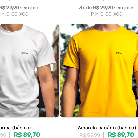
anca (básica)
Amarelo canário (básica)
R$ 89,70
R$ 89,70
,99
R$ 99,99
R$ 29,90
sem juros
3x de R$ 29,90
sem juros
, M, G, GG, XGG
P, M, G, GG, XGG
|<
«
1
2
3
4
5
6
7
8
»
>
Fale conosco
Trocas / Devoluções
P
Rastrear Pedido