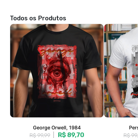
George Orwell, 1984
Per
R$ 89,70
R$ 99,99
R$ 99
3x de R$ 29,90
sem juros
3x de 
P, M, G, GG, XGG
P