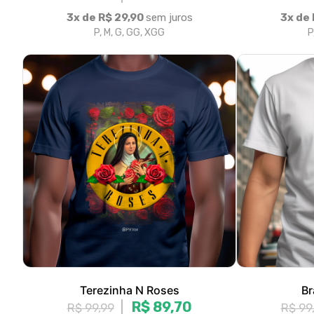
Terezinha N Roses
Br
R$ 89,70
R$ 99,99
R$ 99
3x de R$ 29,90
sem juros
3x de 
P, M, G, GG, XGG
P