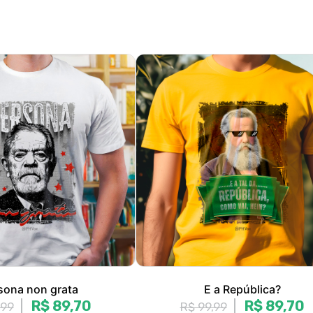
sona non grata
E a República?
R$ 89,70
R$ 89,70
,99
R$ 99,99
R$ 29,90
sem juros
3x de R$ 29,90
sem juros
, M, G, GG, XGG
P, M, G, GG, XGG