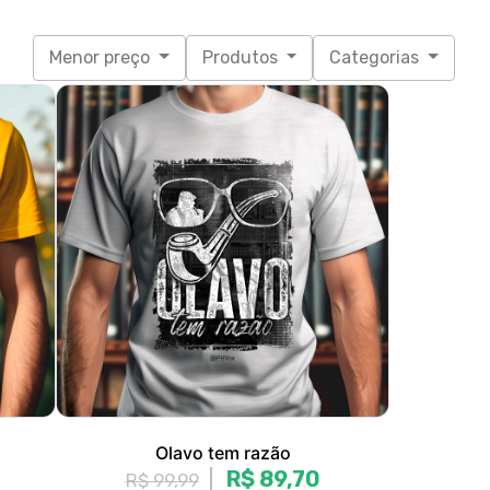
Olavo tem razão
R$ 89,70
R$ 99,99
3x de R$ 29,90
sem juros
P, M, G, GG, XGG