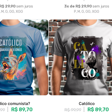
lico comunista?
Católico
R$ 89,70
R$ 89,70
,99
R$ 99,99
R$ 29,90
sem juros
3x de R$ 29,90
sem juros
, M, G, GG, XGG
P, M, G, GG, XGG