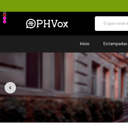
Loja PHVox | Vista os seus valo
Início
Estampadas
Todos os Produtos