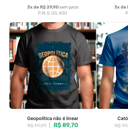
Geopolítica não é linear
Cató
R$ 89,70
R$ 99,99
R$ 99
3x de R$ 29,90
sem juros
3x de 
P, M, G, GG, XGG
P