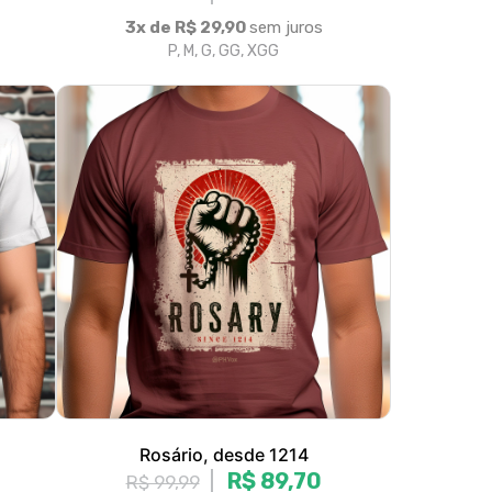
Rosário, desde 1214
R$ 89,70
R$ 99,99
3x de R$ 29,90
sem juros
P, M, G, GG, XGG