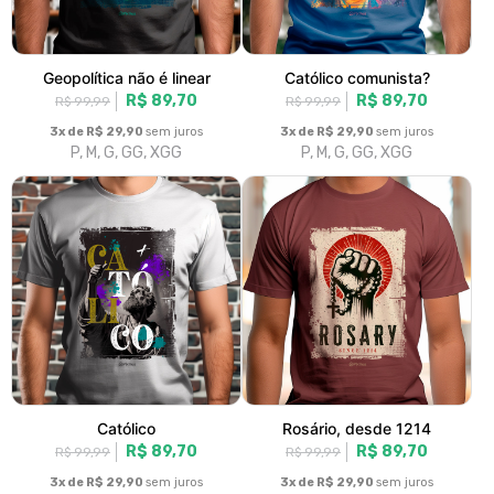
Geopolítica não é linear
Católico comunista?
R$ 89,70
R$ 89,70
R$ 99,99
R$ 99,99
3x de R$ 29,90
sem juros
3x de R$ 29,90
sem juros
P, M, G, GG, XGG
P, M, G, GG, XGG
Católico
Rosário, desde 1214
R$ 89,70
R$ 89,70
R$ 99,99
R$ 99,99
3x de R$ 29,90
sem juros
3x de R$ 29,90
sem juros