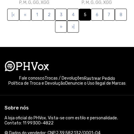
P, M, G, GG, XGG
P, M, G, GG, XGG
|<
«
1
2
3
4
5
6
7
8
»
>|
Fale conosco
Trocas / Devoluções
Rastrear Pedido
Política de Troca e Devolução
Denuncie o Uso Ilegal de Marcas
Sobre nós
A loja oficial do PHVox. Vista-se com estilo e personalidade.
Contato: 11 99300-4822
© Dados do vendedor: CNPJ 39.582.132/0001-04