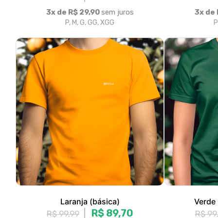
Laranja (básica)
Verde 
R$ 89,70
R$ 99,99
R$ 99
3x de R$ 29,90
sem juros
3x de 
P, M, G, GG, XGG
P