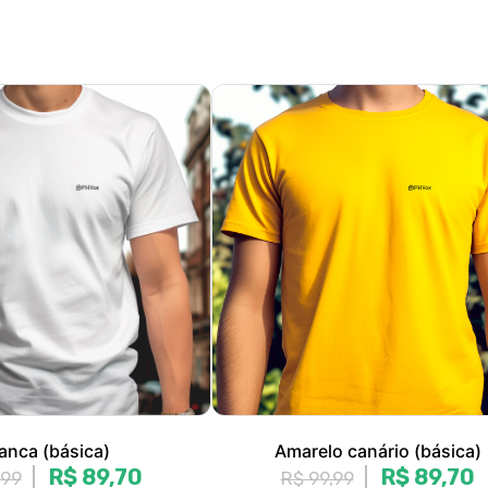
anca (básica)
Amarelo canário (básica)
R$ 89,70
R$ 89,70
,99
R$ 99,99
R$ 29,90
sem juros
3x de R$ 29,90
sem juros
, M, G, GG, XGG
P, M, G, GG, XGG