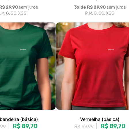
bandeira (básica)
Vermelha (básica)
R$ 89,70
R$ 89,70
,99
R$ 99,99
R$ 29,90
sem juros
3x de R$ 29,90
sem juros
, M, G, GG, XGG
P, M, G, GG, XGG