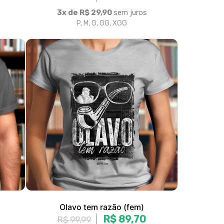
Olavo tem razão (fem)
R$ 89,70
R$ 99,99
3x de R$ 29,90
sem juros
P, M, G, GG
|
olítica de Troca e Devolução
Denuncie o Uso Ilegal de Marcas