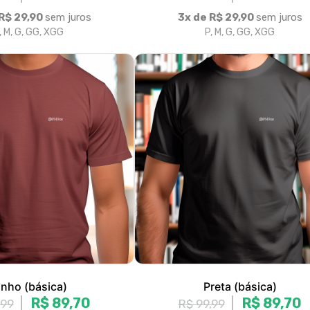
inho (básica)
Preta (básica)
R$ 89,70
R$ 89,70
,99
R$ 99,99
R$ 29,90
sem juros
3x de R$ 29,90
sem juros
, M, G, GG, XGG
P, M, G, GG, XGG
|<
«
1
2
3
4
5
6
7
8
»
>
Fale conosco
Trocas / Devoluções
P
Rastrear Pedido