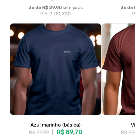
Azul marinho (básica)
V
R$ 89,70
R$ 99,99
R$ 99
3x de R$ 29,90
sem juros
3x de 
P, M, G, GG, XGG
P