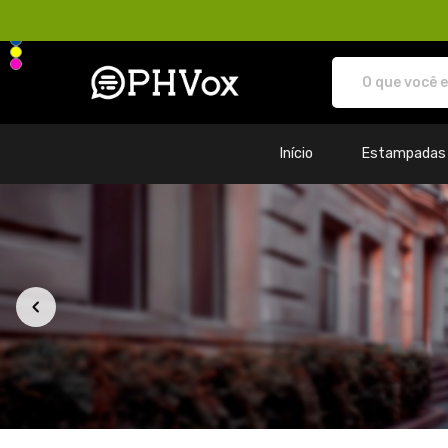
Loja PHVox | Vista os seus valo
Início
Estampadas
Todos os Produtos