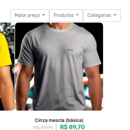
Cinza mescla (básica)
R$ 89,70
R$ 99,99
3x de R$ 29,90
sem juros
P, M, G, GG, XGG