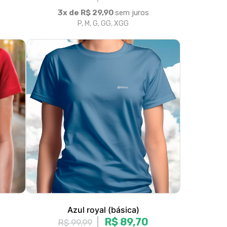
Azul royal (básica)
R$ 89,70
R$ 99,99
3x de R$ 29,90
sem juros
P, M, G, GG, XGG