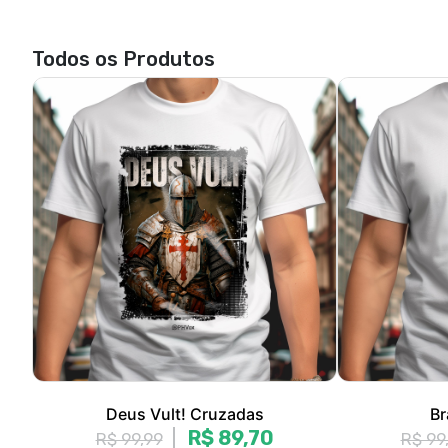
Deus Vult! Cruzadas
Br
R$ 89,70
R$ 99,99
R$ 99
3x de R$ 29,90
sem juros
3x de 
P, M, G, GG, XGG
P