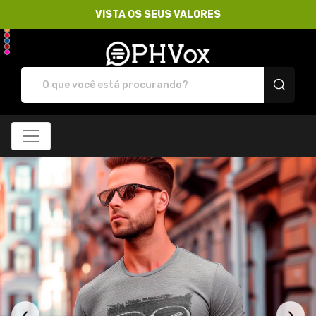
VISTA OS SEUS VALORES
Loja PHVox | Vista os 
Todos os Produtos
Menor preço
Produtos
Categorias