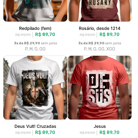
3x de R$ 29,90
sem juros
3x de R$ 29,90
sem juros
P, M, G, GG, XGG
P, M, G, GG, XGG
|<
«
1
2
3
4
5
6
7
8
»
>|
Fale conosco
Trocas / Devoluções
Rastrear Pedido
Política de Troca e Devolução
Denuncie o Uso Ilegal de Marcas
Sobre nós
A loja oficial do PHVox. Vista-se com estilo e personalidade.
Contato: 11 99300-4822