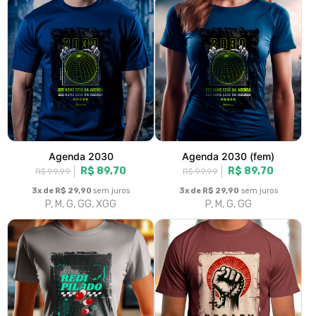
Redpilado (fem)
Rosário, desde 1214
R$ 89,70
R$ 89,70
R$ 99,99
R$ 99,99
3x de R$ 29,90
sem juros
3x de R$ 29,90
sem juros
P, M, G, GG
P, M, G, GG, XGG
Deus Vult! Cruzadas
Jesus
R$ 89,70
R$ 89,70
R$ 99,99
R$ 99,99