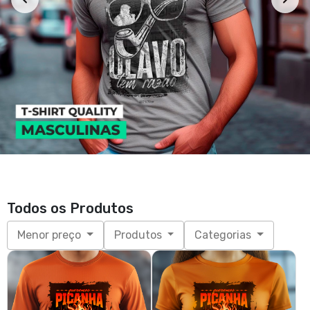
Queremos picanha
Queremos picanha (fem)
R$ 89,70
R$ 89,70
R$ 99,99
R$ 99,99
3x de R$ 29,90
sem juros
3x de R$ 29,90
sem juros
P, M, G, GG, XGG
P, M, G, GG